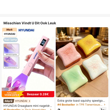
Misschien Vindt U Dit Ook Leuk
Bespaar 0.28€
Extra grote toast squishy speelgoe
HYUNDAI
d, superzachte boter toast stressve
#4 Bestseller
in TPR Tienernieuwigheid en grappenspeelgoed
HYUNDAI Draagbare mini nageldro
rlichtend knijpspeelgoed, verkrijgba
ger, oplaadbare handlamp UV/LED
#1 Bestseller
in Thuis Nageluithardingslampen en drogers