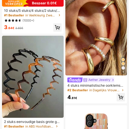
Bespaar 0.01€
10 stuks/5 stuks/4 stuks/2 stuks/1 s
tuk Waterdichte tas, Waterdichte tel
#1 Bestseller
in Veelkleurig Zwemmen Tas
efoonhoes voor onder water, Water
(1000+)
dichte telefoonhoes voor op het str
3
and, Zomerse kampeeruitrusting, V
.64€
3.65€
akantiebenodigdheden, Onmisbaar
4
Aether Jewelry
4 stuks minimalistische oorklemset
met kubische zirkonia - kan gestap
#2 Bestseller
in Dagelijks Vrouwen Oorbellen
eld worden, geen piercing nodig, ge
4
schikt voor dagelijks kantoorwear
.81€
(4 stuks set, niet 4 paar), cadeau v
oor haar
2 stuks eenvoudige basis grote golf
haarbanden voor dames, make-up
#1 Bestseller
in ABS Hoofdbanden