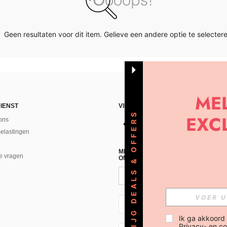
Geen resultaten voor dit item. Gelieve een andere optie te selectere
IENST
VIND ONS
KRIJG DEALS & OFFERS
ons
Belastingen
MELD JE A AN VOOR ONZE NIEUWS
e vragen
ONTVANGEN!(AFMELDEN IS MOGELI
NL + 31
Ik ga akkoord
Privacy- en co