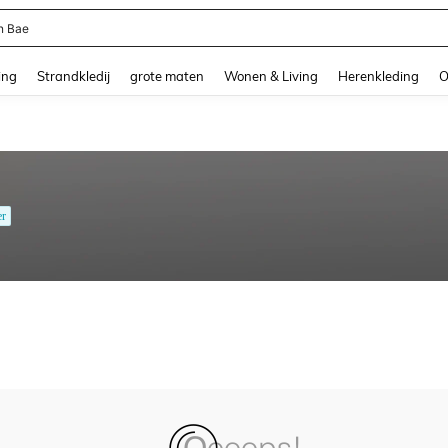
n Bae
and down arrow keys to navigate search Recente zoekopdracht and Zoeken en Vi
ing
Strandkledij
grote maten
Wonen & Living
Herenkleding
O
er