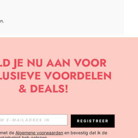
n.
APP
BRIEF OM DE LAATSTE NIEUWE TRENDS EN KORTINGEN TE
JK ELK MOMENT).
Abonneren
REGISTREER
Abonneren
 met de 
Algemene voorwaarden
 en bevestig dat ik de 
okiebeleid
 heb gelezen.