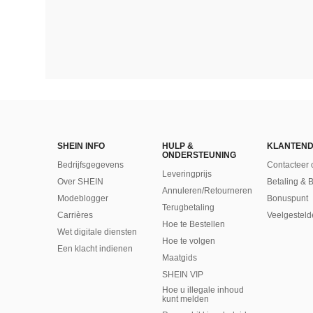
SHEIN INFO
HULP &
KLANTEND
ONDERSTEUNING
Bedrijfsgegevens
Contacteer 
Leveringprijs
Over SHEIN
Betaling & 
Annuleren/Retourneren
Modeblogger
Bonuspunt
Terugbetaling
Carrières
Veelgesteld
Hoe te Bestellen
Wet digitale diensten
Hoe te volgen
Een klacht indienen
Maatgids
SHEIN VIP
Hoe u illegale inhoud
kunt melden