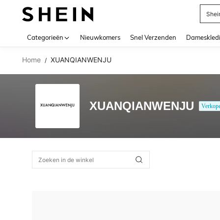
Shei
Use up 
Categorieën
Nieuwkomers
Snel Verzenden
Dameskled
Home
XUANQIANWENJU
/
XUANQIANWENJU
Verkop