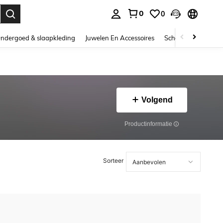
0
0
nden. Press Enter to select.
ndergoed & slaapkleding
Juwelen En Accessoires
Schoonheid & gezo
Volgend
Productinformatie
Sorteer