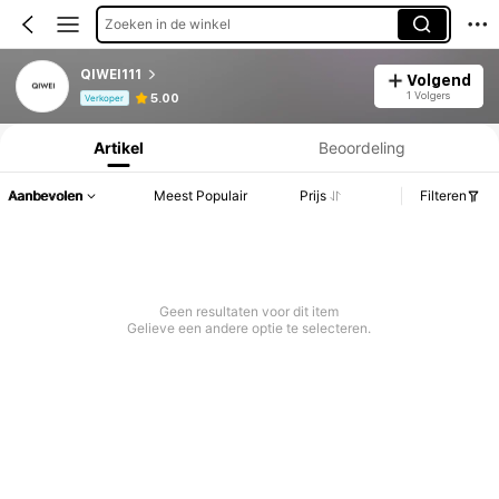
Zoeken in de winkel
QIWEI111
Volgend
Productinformatie: Prijsopenbaring, Verkoop- en Voorraadgegevens.
1 Volgers
5.00
Verkoper
Artikel
Beoordeling
Aanbevolen
Meest Populair
Prijs
Filteren
Geen resultaten voor dit item
Gelieve een andere optie te selecteren.