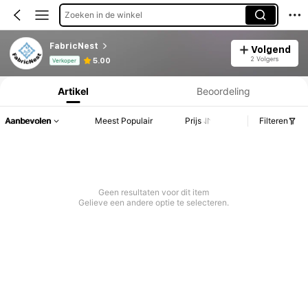
Zoeken in de winkel
FabricNest
Volgend
Productinformatie: Prijsopenbaring, Verkoop- en Voorraadgegevens.
2 Volgers
5.00
Verkoper
Artikel
Beoordeling
Aanbevolen
Meest Populair
Prijs
Filteren
Geen resultaten voor dit item
Gelieve een andere optie te selecteren.