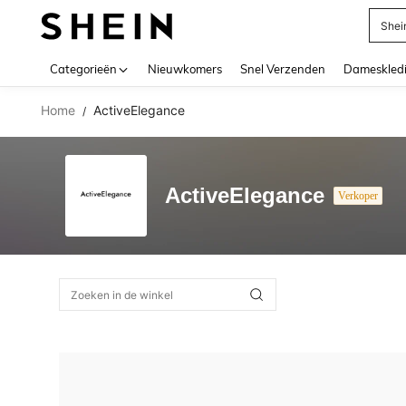
Shei
Use up 
Categorieën
Nieuwkomers
Snel Verzenden
Dameskled
Home
ActiveElegance
/
ActiveElegance
Verkoper