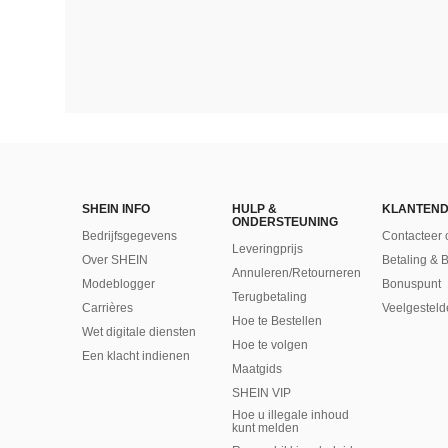
SHEIN INFO
HULP &
KLANTEND
ONDERSTEUNING
Bedrijfsgegevens
Contacteer 
Leveringprijs
Over SHEIN
Betaling & 
Annuleren/Retourneren
Modeblogger
Bonuspunt
Terugbetaling
Carrières
Veelgesteld
Hoe te Bestellen
Wet digitale diensten
Hoe te volgen
Een klacht indienen
Maatgids
SHEIN VIP
Hoe u illegale inhoud
kunt melden