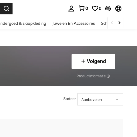
0
0
nden. Press Enter to select.
ndergoed & slaapkleding
Juwelen En Accessoires
Schoonheid & gezo
Volgend
Productinformatie
Sorteer