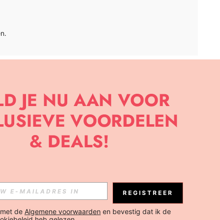
n.
APP
BRIEF OM DE LAATSTE NIEUWE TRENDS EN KORTINGEN TE
JK ELK MOMENT).
Abonneren
REGISTREER
Abonneren
 met de 
Algemene voorwaarden
 en bevestig dat ik de 
okiebeleid
 heb gelezen.