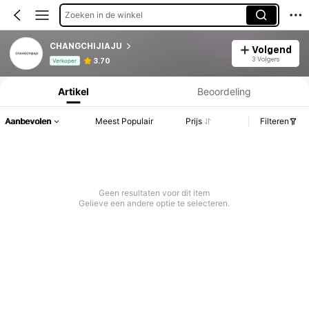
Zoeken in de winkel
CHANGCHIJIAJU
Volgend
Productinformatie: Prijsopenbaring, Verkoop- en Voorraadgegevens.
3 Volgers
3.70
Verkoper
Artikel
Beoordeling
Aanbevolen
Meest Populair
Prijs
Filteren
Geen resultaten voor dit item
Gelieve een andere optie te selecteren.