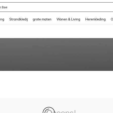
n Bae
and down arrow keys to navigate search Recente zoekopdracht and Zoeken en Vi
ing
Strandkledij
grote maten
Wonen & Living
Herenkleding
O