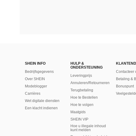
SHEIN INFO
HULP &
KLANTEND
ONDERSTEUNING
Bedrijfsgegevens
Contacteer 
Leveringprijs
Over SHEIN
Betaling & 
Annuleren/Retourneren
Modeblogger
Bonuspunt
Terugbetaling
Carrières
Veelgesteld
Hoe te Bestellen
Wet digitale diensten
Hoe te volgen
Een klacht indienen
Maatgids
SHEIN VIP
Hoe u illegale inhoud
kunt melden