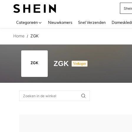
Shei
Use up 
Categorieën
Nieuwkomers
Snel Verzenden
Dameskled
Home
ZGK
/
ZGK
Verkoper