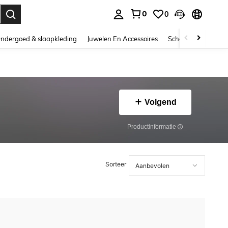
0
0
nden. Press Enter to select.
ndergoed & slaapkleding
Juwelen En Accessoires
Schoonheid & gezo
Volgend
Productinformatie
Sorteer