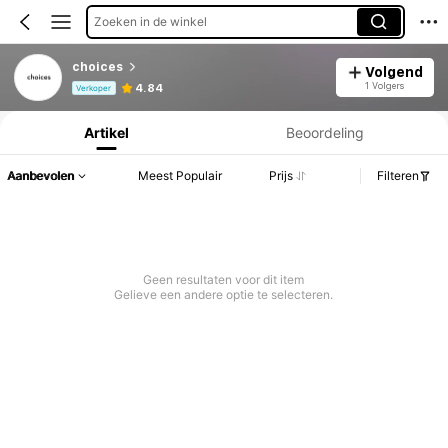
Zoeken in de winkel
choices
Volgend
Productinformatie: Prijsopenbaring, Verkoop- en Voorraadgegevens.
1 Volgers
4.84
Verkoper
Artikel
Beoordeling
Aanbevolen
Meest Populair
Prijs
Filteren
Geen resultaten voor dit item
Gelieve een andere optie te selecteren.