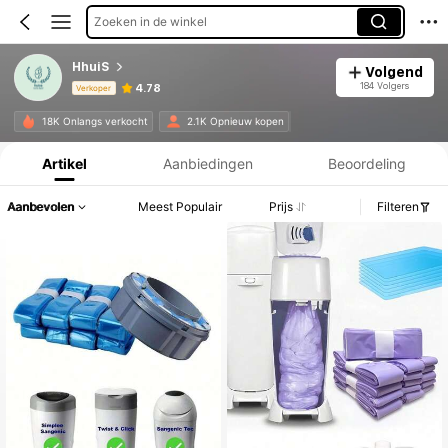
Zoeken in de winkel
HhuiS
Volgend
184 Volgers
4.78
Verkoper
Productinformatie: Prijsopenbaring, Verkoop- en Voorraadgegevens.
18K Onlangs verkocht
2.1K Opnieuw kopen
Artikel
Aanbiedingen
Beoordeling
Aanbevolen
Meest Populair
Prijs
Filteren