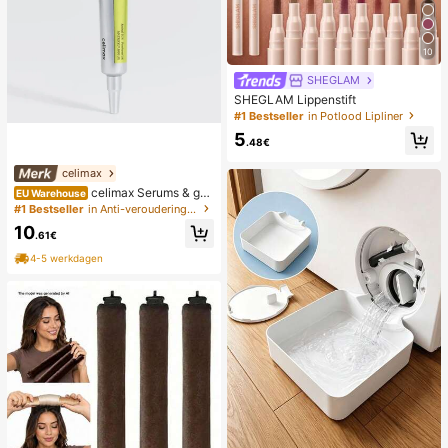
10
SHEGLAM
SHEGLAM Lippenstift
#1 Bestseller
in Potlood Lipliner
5
.48€
celimax
celimax Serums & gez
EU Warehouse
ichtsbehandelingen
#1 Bestseller
in Anti-veroudering Serums & Gezichtsbehandelingen
10
.61€
4-5 werkdagen