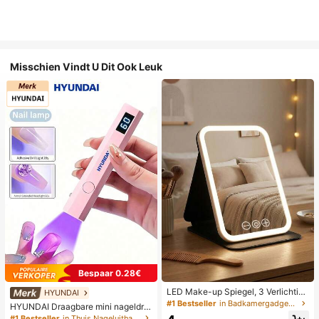
Misschien Vindt U Dit Ook Leuk
Bespaar 0.28€
LED Make-up Spiegel, 3 Verlichting
HYUNDAI
smodi, Verstelbare Helderheid, Draa
#1 Bestseller
in Badkamergadgets die favoriet zijn bij klanten B
HYUNDAI Draagbare mini nageldro
gbaar Vouwbaar Ontwerp, Geschikt
ger, oplaadbare handlamp UV/LED
#1 Bestseller
in Thuis Nageluithardingslampen en drogers