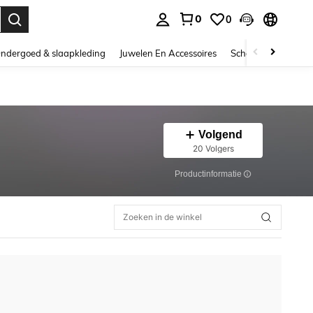
0
0
nden. Press Enter to select.
ndergoed & slaapkleding
Juwelen En Accessoires
Schoonheid & gezo
Volgend
20 Volgers
Productinformatie