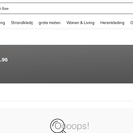
n Bae
and down arrow keys to navigate search Recente zoekopdracht and Zoeken en Vi
ing
Strandkledij
grote maten
Wonen & Living
Herenkleding
O
.96