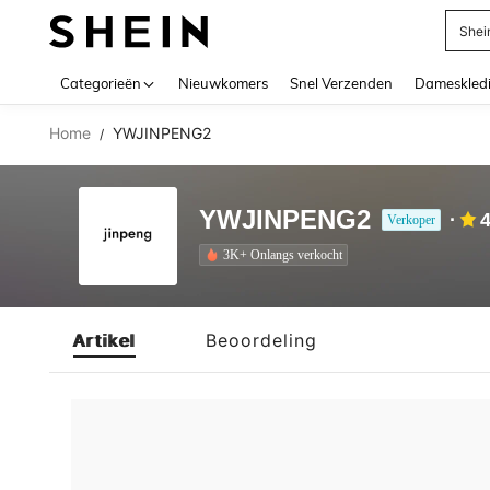
Shei
Use up 
Categorieën
Nieuwkomers
Snel Verzenden
Dameskled
Home
YWJINPENG2
/
YWJINPENG2
4
Verkoper
3K+ Onlangs verkocht
Artikel
Beoordeling