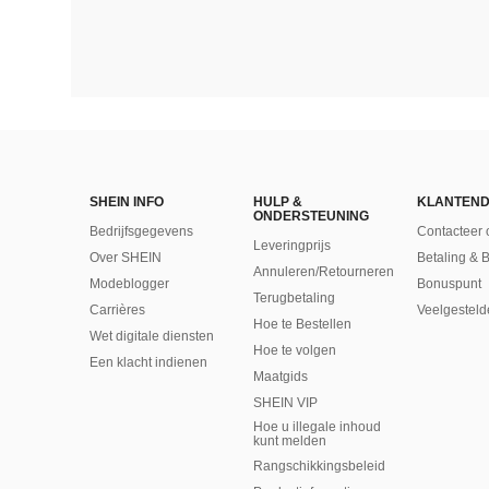
SHEIN INFO
HULP &
KLANTEND
ONDERSTEUNING
Bedrijfsgegevens
Contacteer 
Leveringprijs
Over SHEIN
Betaling & 
Annuleren/Retourneren
Modeblogger
Bonuspunt
Terugbetaling
Carrières
Veelgesteld
Hoe te Bestellen
Wet digitale diensten
Hoe te volgen
Een klacht indienen
Maatgids
SHEIN VIP
Hoe u illegale inhoud
kunt melden
Rangschikkingsbeleid