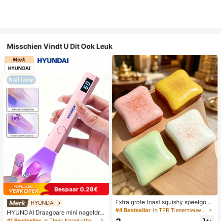
Misschien Vindt U Dit Ook Leuk
Bespaar 0.28€
Extra grote toast squishy speelgoe
HYUNDAI
d, superzachte boter toast stressve
#4 Bestseller
in TPR Tienernieuwigheid en grappenspeelgoed
HYUNDAI Draagbare mini nageldro
rlichtend knijpspeelgoed, verkrijgba
ger, oplaadbare handlamp UV/LED
#1 Bestseller
in Thuis Nageluithardingslampen en drogers