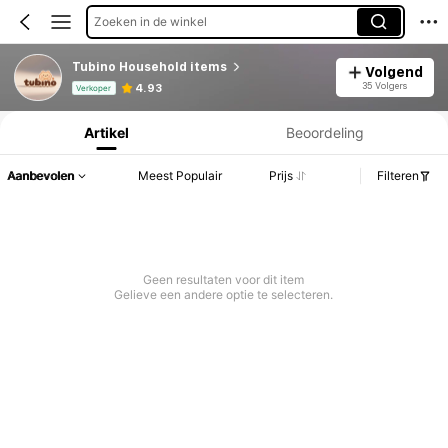
Zoeken in de winkel
Tubino Household items
Volgend
Productinformatie: Prijsopenbaring, Verkoop- en Voorraadgegevens.
35 Volgers
4.93
Verkoper
Artikel
Beoordeling
Aanbevolen
Meest Populair
Prijs
Filteren
Geen resultaten voor dit item
Gelieve een andere optie te selecteren.