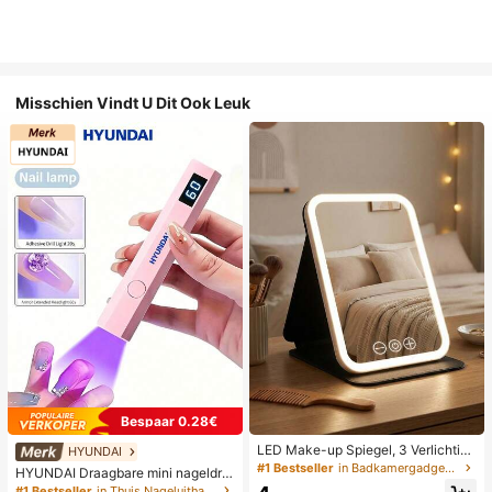
Misschien Vindt U Dit Ook Leuk
Bespaar 0.28€
LED Make-up Spiegel, 3 Verlichting
HYUNDAI
smodi, Verstelbare Helderheid, Draa
#1 Bestseller
in Badkamergadgets die favoriet zijn bij klanten B
HYUNDAI Draagbare mini nageldro
gbaar Vouwbaar Ontwerp, Geschikt
ger, oplaadbare handlamp UV/LED
#1 Bestseller
in Thuis Nageluithardingslampen en drogers