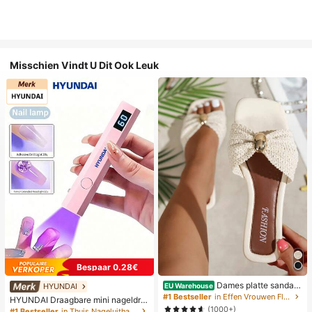
Misschien Vindt U Dit Ook Leuk
Bespaar 0.28€
Dames platte sandale
HYUNDAI
EU Warehouse
n met strik en metalen decoratie, ge
#1 Bestseller
in Effen Vrouwen Flat Sandalen
HYUNDAI Draagbare mini nageldro
weven van stro, comfortabele mini
ger, oplaadbare handlamp UV/LED
(1000+)
#1 Bestseller
in Thuis Nageluithardingslampen en drogers