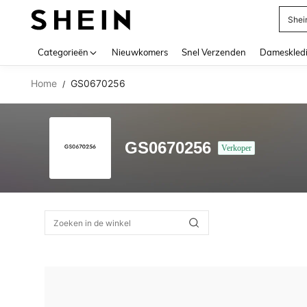
Shei
Use up 
Categorieën
Nieuwkomers
Snel Verzenden
Dameskled
Home
GS0670256
/
GS0670256
Verkoper