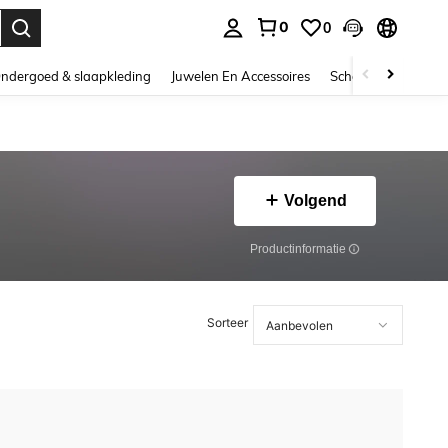
0
0
nden. Press Enter to select.
ndergoed & slaapkleding
Juwelen En Accessoires
Schoonheid & gezo
Volgend
Productinformatie
Sorteer