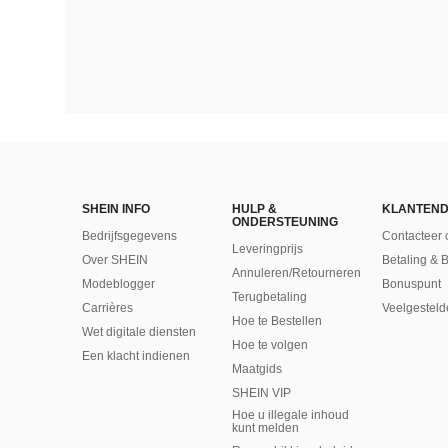
SHEIN INFO
HULP &
KLANTEND
ONDERSTEUNING
Bedrijfsgegevens
Contacteer 
Leveringprijs
Over SHEIN
Betaling & 
Annuleren/Retourneren
Modeblogger
Bonuspunt
Terugbetaling
Carrières
Veelgesteld
Hoe te Bestellen
Wet digitale diensten
Hoe te volgen
Een klacht indienen
Maatgids
SHEIN VIP
Hoe u illegale inhoud
kunt melden