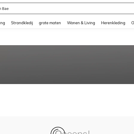
n Bae
and down arrow keys to navigate search Recente zoekopdracht and Zoeken en Vi
ing
Strandkledij
grote maten
Wonen & Living
Herenkleding
O