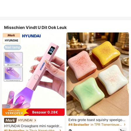
Misschien Vindt U Dit Ook Leuk
Bespaar 0.28€
Extra grote toast squishy speelgoe
HYUNDAI
d, superzachte boter toast stressve
#4 Bestseller
in TPR Tienernieuwigheid en grappenspeelgoed
HYUNDAI Draagbare mini nageldro
rlichtend knijpspeelgoed, verkrijgba
ger, oplaadbare handlamp UV/LED
#1 Bestseller
in Thuis Nageluithardingslampen en drogers