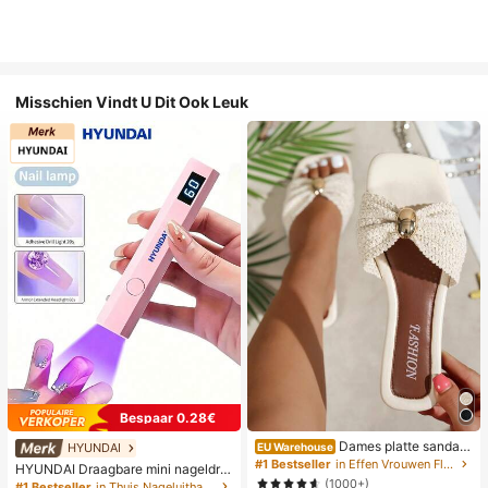
Misschien Vindt U Dit Ook Leuk
Bespaar 0.28€
Dames platte sandale
HYUNDAI
EU Warehouse
n met strik en metalen decoratie, ge
#1 Bestseller
in Effen Vrouwen Flat Sandalen
HYUNDAI Draagbare mini nageldro
weven van stro, comfortabele mini
ger, oplaadbare handlamp UV/LED
(1000+)
#1 Bestseller
in Thuis Nageluithardingslampen en drogers