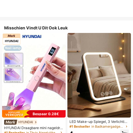
Misschien Vindt U Dit Ook Leuk
Bespaar 0.28€
LED Make-up Spiegel, 3 Verlichting
HYUNDAI
smodi, Verstelbare Helderheid, Draa
#1 Bestseller
in Badkamergadgets die favoriet zijn bij klanten B
HYUNDAI Draagbare mini nageldro
gbaar Vouwbaar Ontwerp, Geschikt
ger, oplaadbare handlamp UV/LED
#1 Bestseller
in Thuis Nageluithardingslampen en drogers