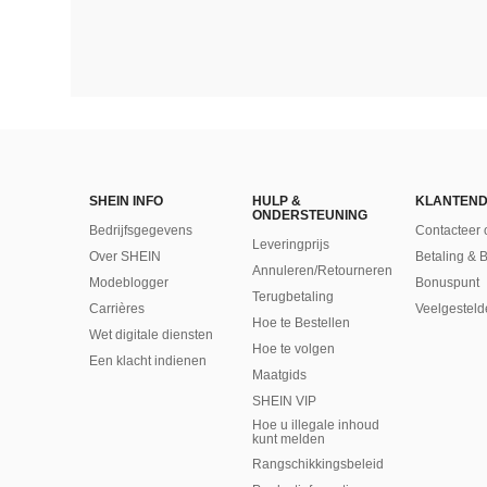
SHEIN INFO
HULP &
KLANTEND
ONDERSTEUNING
Bedrijfsgegevens
Contacteer 
Leveringprijs
Over SHEIN
Betaling & 
Annuleren/Retourneren
Modeblogger
Bonuspunt
Terugbetaling
Carrières
Veelgesteld
Hoe te Bestellen
Wet digitale diensten
Hoe te volgen
Een klacht indienen
Maatgids
SHEIN VIP
Hoe u illegale inhoud
kunt melden
Rangschikkingsbeleid