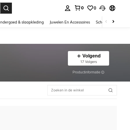
0
0
nden. Press Enter to select.
ndergoed & slaapkleding
Juwelen En Accessoires
Schoonheid & gezo
Volgend
17 Volgers
Productinformatie