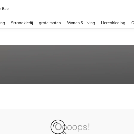
n Bae
and down arrow keys to navigate search Recente zoekopdracht and Zoeken en Vi
ing
Strandkledij
grote maten
Wonen & Living
Herenkleding
O