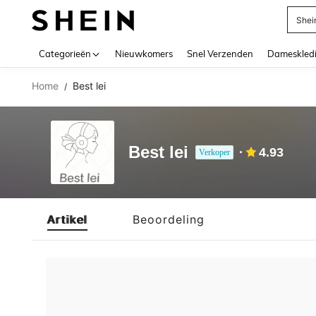
Shei
Use up 
Categorieën
Nieuwkomers
Snel Verzenden
Dameskled
Home
Best lei
/
Best lei
4.93
Verkoper
Artikel
Beoordeling