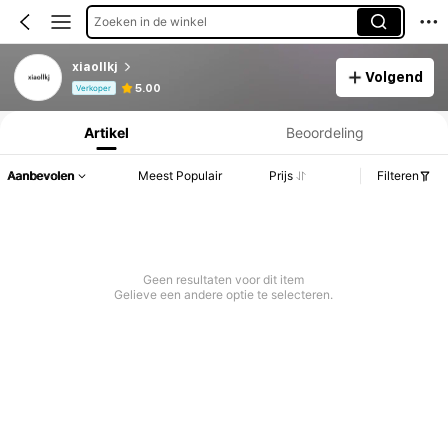
Zoeken in de winkel
xiaollkj
Volgend
Productinformatie: Prijsopenbaring, Verkoop- en Voorraadgegevens.
5.00
Verkoper
Artikel
Beoordeling
Aanbevolen
Meest Populair
Prijs
Filteren
Geen resultaten voor dit item
Gelieve een andere optie te selecteren.