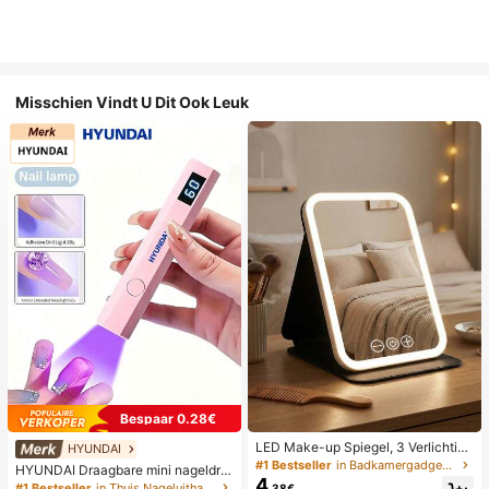
Misschien Vindt U Dit Ook Leuk
Bespaar 0.28€
LED Make-up Spiegel, 3 Verlichting
HYUNDAI
smodi, Verstelbare Helderheid, Draa
#1 Bestseller
in Badkamergadgets die favoriet zijn bij klanten B
HYUNDAI Draagbare mini nageldro
gbaar Vouwbaar Ontwerp, Geschikt
4
ger, oplaadbare handlamp UV/LED
#1 Bestseller
in Thuis Nageluithardingslampen en drogers
.38€