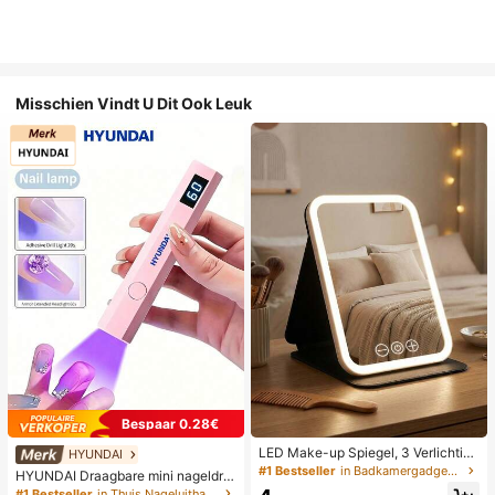
Misschien Vindt U Dit Ook Leuk
Bespaar 0.28€
LED Make-up Spiegel, 3 Verlichting
HYUNDAI
smodi, Verstelbare Helderheid, Draa
#1 Bestseller
in Badkamergadgets die favoriet zijn bij klanten B
HYUNDAI Draagbare mini nageldro
gbaar Vouwbaar Ontwerp, Geschikt
ger, oplaadbare handlamp UV/LED
#1 Bestseller
in Thuis Nageluithardingslampen en drogers