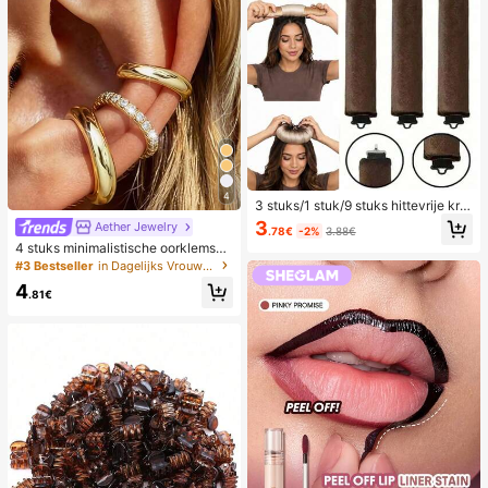
werk, muziekfeest en andere geleg
enheden. (80D/100D/50D/60D/30
D/40D/10D/20D) Wimperclusters,
wimperclusters, enkele wimpers, va
lse wimpers, valse wimpers
4
3 stuks/1 stuk/9 stuks hittevrije krul
set voor dames, satijnen materiaal, i
3
Aether Jewelry
.78€
-2%
3.88€
nclusief haarkruller, hoofdbandkrull
4 stuks minimalistische oorklemset
er en elektrische krultang, ingebou
met kubische zirkonia - kan gestap
#3 Bestseller
in Dagelijks Vrouwen Oorbellen
wde flexibele metalen draad, gesch
eld worden, geen piercing nodig, ge
ikt voor slapen, hoge rebound rubb
4
schikt voor dagelijks kantoorwear
.81€
eren vulling, zacht en comfortabel,
(4 stuks set, niet 4 paar), cadeau v
geschikt voor normaal haar, creëer
oor haar
nonchalante krullen, Europese en A
merikaanse minimalistische grote g
olf slaapkrultool, cadeau