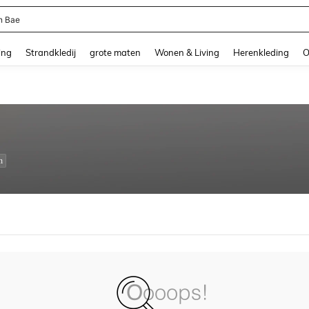
n Bae
and down arrow keys to navigate search Recente zoekopdracht and Zoeken en Vi
ing
Strandkledij
grote maten
Wonen & Living
Herenkleding
O
n