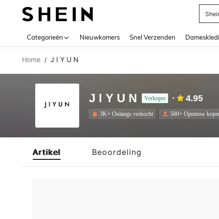
Shei
Use up 
Categorieën
Nieuwkomers
Snel Verzenden
Dameskled
Home
J I Y U N
/
J I Y U N
4.95
Verkoper
3K+ Onlangs verkocht
500+ Opnieuw kope
Artikel
Beoordeling