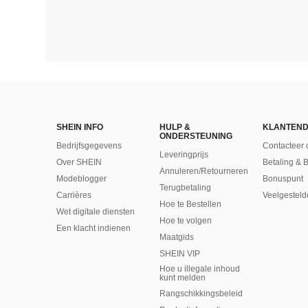
SHEIN INFO
HULP &
KLANTEND
ONDERSTEUNING
Bedrijfsgegevens
Contacteer 
Leveringprijs
Over SHEIN
Betaling & 
Annuleren/Retourneren
Modeblogger
Bonuspunt
Terugbetaling
Carrières
Veelgesteld
Hoe te Bestellen
Wet digitale diensten
Hoe te volgen
Een klacht indienen
Maatgids
SHEIN VIP
Hoe u illegale inhoud
kunt melden
Rangschikkingsbeleid