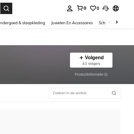
0
0
nden. Press Enter to select.
ndergoed & slaapkleding
Juwelen En Accessoires
Schoonheid & gezo
Volgend
43 Volgers
Productinformatie