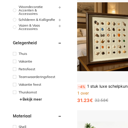
Woondecoratie
Accenten &
Accessoires
Schilderen & Kalligrafie
Vazen & Vaas
Accessoires
Gelegenheid
Thuis
Vakantie
Retrofeest
Teamwaarderingsfeest
Vakantie feest
1 stuk luxe schelpkunstwerk, geschikt voor huisdecoratie, slaapkamerbureau, wanddecoratie, schelpenver
-4%
Thuiskomst
1 over
Bekijk meer
31.23€
32.58€
Materiaal
Shell