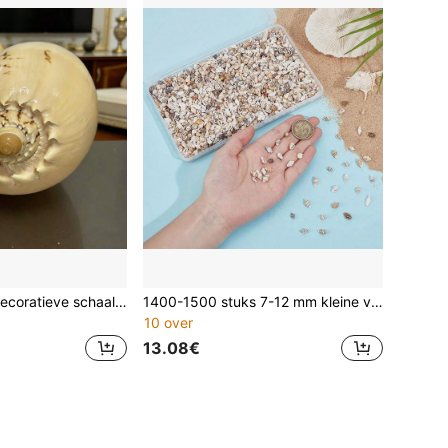
1 stuk verfijnde decoratieve schaal voor in huis, tafelornament in oceaanstijl voor de woonkamer, geschikt voor huisdecoratie, handgemaakt DIY, aquariumlandschapsarchitectuur, bloempotbeplanting
1400-1500 stuks 7-12 mm kleine vermalen schelpen, niet-geperforeerde miniatuur oceaan spiraalschelpen, geschikt voor harsambachten, kaarsen, woondecoratie, feest, bruiloft, aquarium, vaasvuller
10 over
13.08€