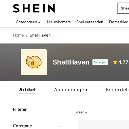
Shei
Use up 
Categorieën
Nieuwkomers
Snel Verzenden
Dameskled
Home
ShellHaven
/
ShellHaven
4.77
Verkoper
Artikel
Aanbiedingen
Beoordel
Filteren
Meer
Categorie