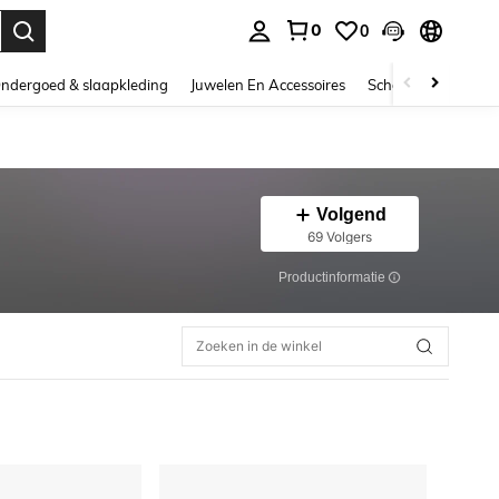
0
0
nden. Press Enter to select.
ndergoed & slaapkleding
Juwelen En Accessoires
Schoonheid & gezo
Volgend
69 Volgers
Productinformatie