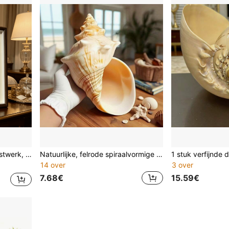
zameling, een geweldige cadeaukeuze.
Natuurlijke, felrode spiraalvormige schelpdecoratie: duurzaam, geschikt voor zoet- en zoutwateraquaria, unieke decoratie voor thuis of op kantoor, aquariumornament, ontwerp in kuststijl, originele vorm
14 over
3 over
7.68€
15.59€