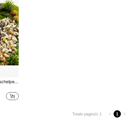
arium en vaasvuller, handgemaakte DIY knutselprojecten
1
Totale pagina's 1