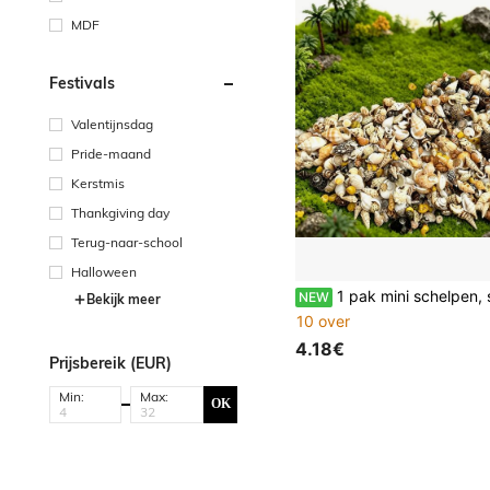
MDF
Festivals
Valentijnsdag
Pride-maand
Kerstmis
Thankgiving day
Terug-naar-school
Halloween
1 pak mini schelpen, schelpen en andere kleine oceaan decoratie, geschikt voor micro landschapsdecoratie, oceaan thema feest, bruiloft, huisdecoratie, aqu
NEW
Bekijk meer
10 over
4.18€
Prijsbereik (EUR)
Min:
Max:
OK