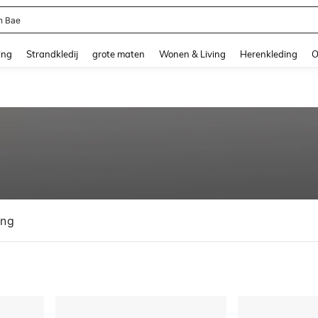
n Bae
and down arrow keys to navigate search Recente zoekopdracht and Zoeken en Vi
ing
Strandkledij
grote maten
Wonen & Living
Herenkleding
O
ing