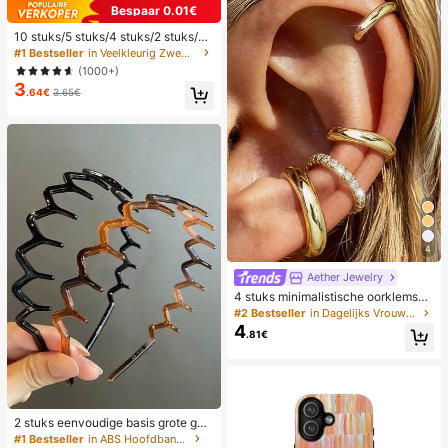
Bespaar 0.01€
10 stuks/5 stuks/4 stuks/2 stuks/1 s
tuk Waterdichte tas, Waterdichte tel
#1 Bestseller
in Veelkleurig Zwemmen Tas
efoonhoes voor onder water, Water
(1000+)
dichte telefoonhoes voor op het str
3
and, Zomerse kampeeruitrusting, V
.64€
3.65€
akantiebenodigdheden, Onmisbaar
4
Aether Jewelry
4 stuks minimalistische oorklemset
met kubische zirkonia - kan gestap
#2 Bestseller
in Dagelijks Vrouwen Oorbellen
eld worden, geen piercing nodig, ge
4
.81€
schikt voor dagelijks kantoorwear
(4 stuks set, niet 4 paar), cadeau v
oor haar
2 stuks eenvoudige basis grote golf
haarbanden voor dames, make-up
#1 Bestseller
in ABS Hoofdbanden