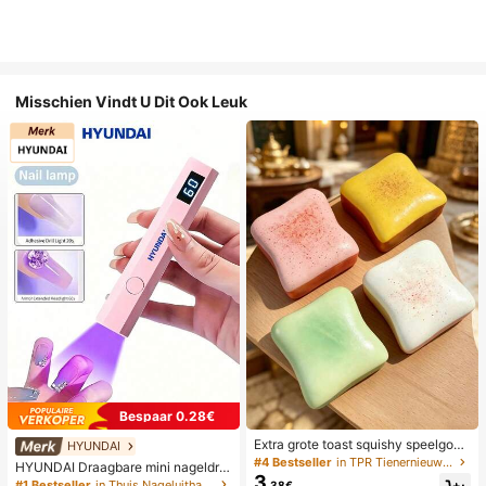
Misschien Vindt U Dit Ook Leuk
Bespaar 0.28€
Extra grote toast squishy speelgoe
HYUNDAI
d, superzachte boter toast stressve
#4 Bestseller
in TPR Tienernieuwigheid en grappenspeelgoed
HYUNDAI Draagbare mini nageldro
rlichtend knijpspeelgoed, verkrijgba
3
ger, oplaadbare handlamp UV/LED
#1 Bestseller
in Thuis Nageluithardingslampen en drogers
.38€