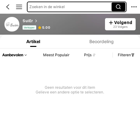
Zoeken in de winkel
SuiEr
Volgend
Productinformatie: Prijsopenbaring, Verkoop- en Voorraadgegevens.
23 Volgers
5.00
Verkoper
Artikel
Beoordeling
Aanbevolen
Meest Populair
Prijs
Filteren
Geen resultaten voor dit item
Gelieve een andere optie te selecteren.