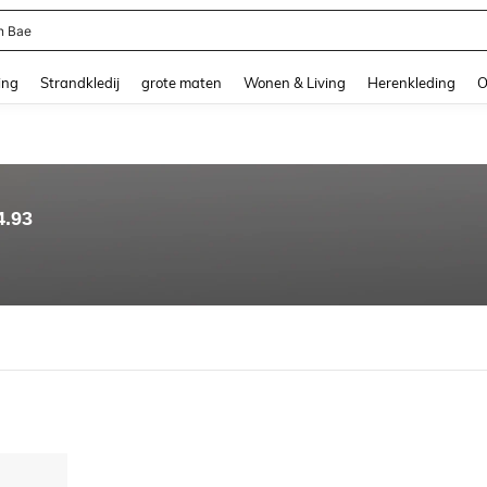
n Bae
and down arrow keys to navigate search Recente zoekopdracht and Zoeken en Vi
ing
Strandkledij
grote maten
Wonen & Living
Herenkleding
O
4.93