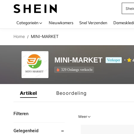
Shei
Use up 
Categorieën
Nieuwkomers
Snel Verzenden
Dameskled
Home
MINI-MARKET
/
MINI-MARKET
Verkoper
329 Onlangs verkocht
Artikel
Beoordeling
Filteren
Meer
Gelegenheid