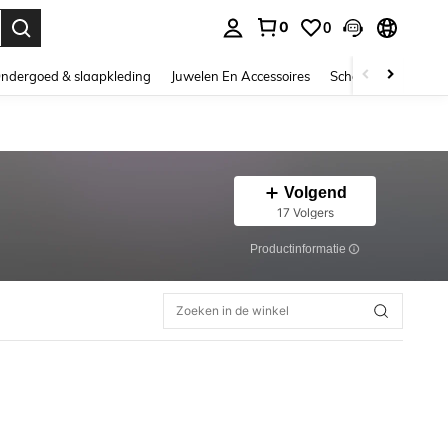
0
0
nden. Press Enter to select.
ndergoed & slaapkleding
Juwelen En Accessoires
Schoonheid & gezo
Volgend
17 Volgers
Productinformatie