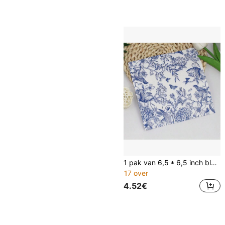
1 pak van 6,5 * 6,5 inch blauw-witte porseleinen servetten met bloemenprint, papieren handdoeken met schetsbloemen en vogels, geschikt voor bruiloften, verjaardagen, diploma-uitreikingen, barfeesten, decoratieve bedrukte servetten
17 over
4.52€