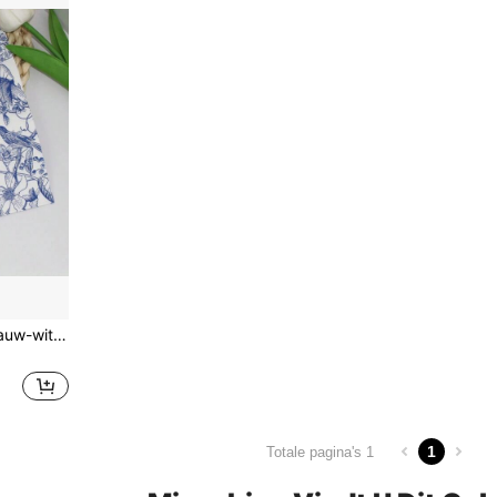
1 pak van 6,5 * 6,5 inch blauw-witte porseleinen servetten met bloemenprint, papieren handdoeken met schetsbloemen en vogels, geschikt voor bruiloften, verjaardagen, diploma-uitreikingen, barfeesten, decoratieve bedrukte servetten
1
Totale pagina's 1