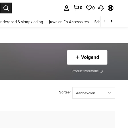
0
0
nden. Press Enter to select.
ndergoed & slaapkleding
Juwelen En Accessoires
Schoonheid & gezo
Volgend
Productinformatie
Sorteer