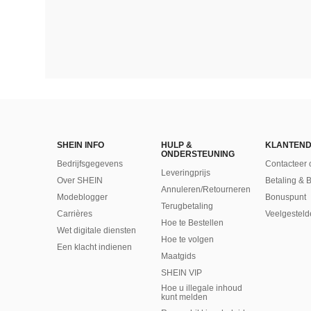
SHEIN INFO
HULP &
KLANTEND
ONDERSTEUNING
Bedrijfsgegevens
Contacteer 
Leveringprijs
Over SHEIN
Betaling & 
Annuleren/Retourneren
Modeblogger
Bonuspunt
Terugbetaling
Carrières
Veelgesteld
Hoe te Bestellen
Wet digitale diensten
Hoe te volgen
Een klacht indienen
Maatgids
SHEIN VIP
Hoe u illegale inhoud
kunt melden