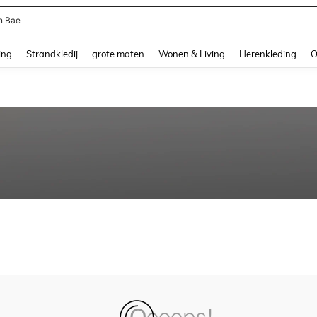
n Bae
and down arrow keys to navigate search Recente zoekopdracht and Zoeken en Vi
ing
Strandkledij
grote maten
Wonen & Living
Herenkleding
O