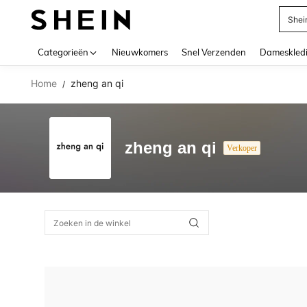
Shei
Use up 
Categorieën
Nieuwkomers
Snel Verzenden
Dameskled
Home
zheng an qi
/
zheng an qi
Verkoper