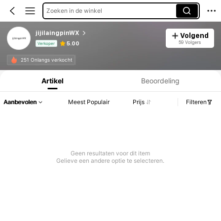
Zoeken in de winkel
jijilaingpinWX
Volgend
59 Volgers
5.00
Verkoper
Productinformatie: Prijsopenbaring, Verkoop- en Voorraadgegevens.
251 Onlangs verkocht
Artikel
Beoordeling
Aanbevolen
Meest Populair
Prijs
Filteren
Geen resultaten voor dit item
Gelieve een andere optie te selecteren.