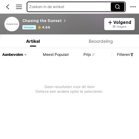
Zoeken in de winkel
Chasing the Sunset
Volgend
Productinformatie: Prijsopenbaring, Verkoop- en Voorraadgegevens.
38 Volgers
4.66
Verkoper
Artikel
Beoordeling
Aanbevolen
Meest Populair
Prijs
Filteren
Geen resultaten voor dit item
Gelieve een andere optie te selecteren.