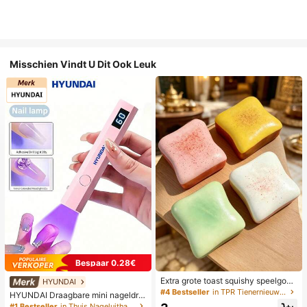
Misschien Vindt U Dit Ook Leuk
Bespaar 0.28€
Extra grote toast squishy speelgoe
HYUNDAI
d, superzachte boter toast stressve
#4 Bestseller
in TPR Tienernieuwigheid en grappenspeelgoed
HYUNDAI Draagbare mini nageldro
rlichtend knijpspeelgoed, verkrijgba
ger, oplaadbare handlamp UV/LED
#1 Bestseller
in Thuis Nageluithardingslampen en drogers