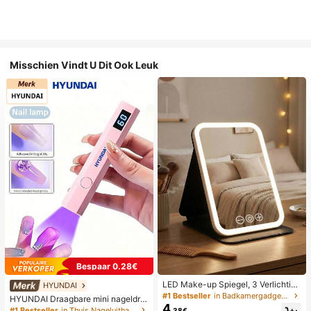
Misschien Vindt U Dit Ook Leuk
Bespaar 0.28€
LED Make-up Spiegel, 3 Verlichting
HYUNDAI
smodi, Verstelbare Helderheid, Draa
#1 Bestseller
in Badkamergadgets die favoriet zijn bij klanten B
HYUNDAI Draagbare mini nageldro
gbaar Vouwbaar Ontwerp, Geschikt
4
ger, oplaadbare handlamp UV/LED
#1 Bestseller
in Thuis Nageluithardingslampen en drogers
.38€