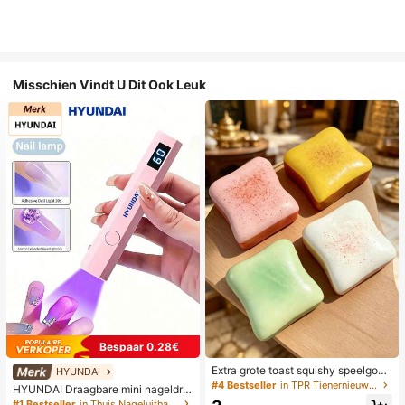
Misschien Vindt U Dit Ook Leuk
Bespaar 0.28€
Extra grote toast squishy speelgoe
HYUNDAI
d, superzachte boter toast stressve
#4 Bestseller
in TPR Tienernieuwigheid en grappenspeelgoed
HYUNDAI Draagbare mini nageldro
rlichtend knijpspeelgoed, verkrijgba
ger, oplaadbare handlamp UV/LED
#1 Bestseller
in Thuis Nageluithardingslampen en drogers