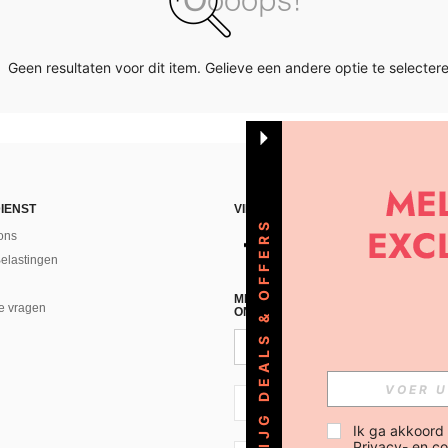
Geen resultaten voor dit item. Gelieve een andere optie te selectere
IENST
VIND ONS
KRIJG DEALS & OFFERS
ons
Belastingen
MELD JE A AN VOOR ONZE NIEUWS
e vragen
ONTVANGEN!(AFMELDEN IS MOGELI
NL + 31
Ik ga akkoord
Privacy- en co