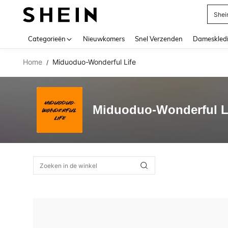
Shei
Use up 
Categorieën
Nieuwkomers
Snel Verzenden
Dameskled
Home
Miduoduo-Wonderful Life
/
Miduoduo-Wonderful L