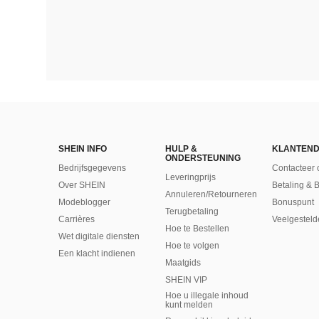
SHEIN INFO
HULP &
KLANTEND
ONDERSTEUNING
Bedrijfsgegevens
Contacteer 
Leveringprijs
Over SHEIN
Betaling & 
Annuleren/Retourneren
Modeblogger
Bonuspunt
Terugbetaling
Carrières
Veelgesteld
Hoe te Bestellen
Wet digitale diensten
Hoe te volgen
Een klacht indienen
Maatgids
SHEIN VIP
Hoe u illegale inhoud
kunt melden