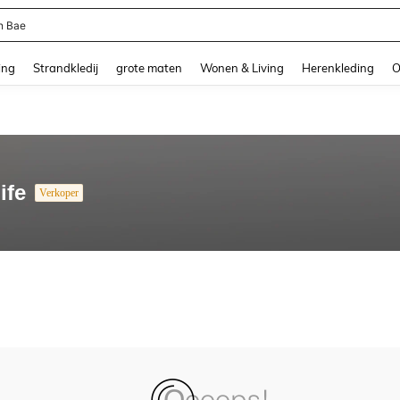
n Bae
and down arrow keys to navigate search Recente zoekopdracht and Zoeken en Vi
ing
Strandkledij
grote maten
Wonen & Living
Herenkleding
O
ife
Verkoper