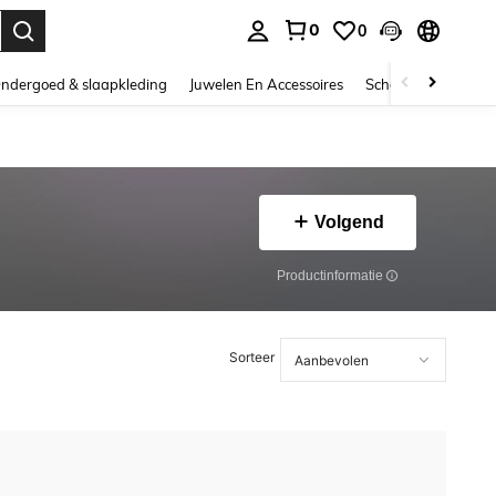
0
0
nden. Press Enter to select.
ndergoed & slaapkleding
Juwelen En Accessoires
Schoonheid & gezo
Volgend
Productinformatie
Sorteer