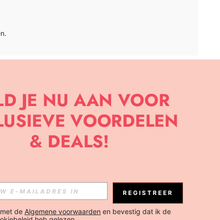
n.
APP
BRIEF OM DE LAATSTE NIEUWE TRENDS EN KORTINGEN TE
JK ELK MOMENT).
Abonneren
REGISTREER
Abonneren
 met de 
Algemene voorwaarden
 en bevestig dat ik de 
okiebeleid
 heb gelezen.