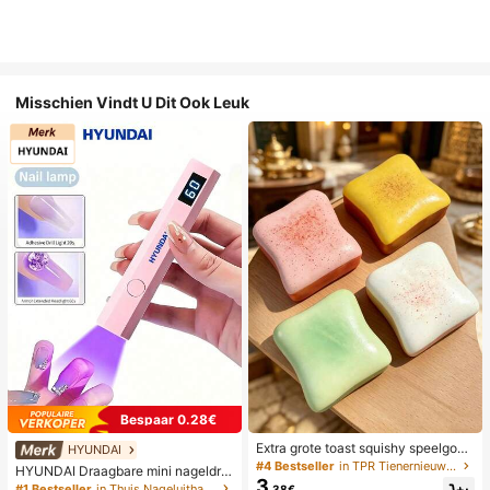
Misschien Vindt U Dit Ook Leuk
Bespaar 0.28€
Extra grote toast squishy speelgoe
HYUNDAI
d, superzachte boter toast stressve
#4 Bestseller
in TPR Tienernieuwigheid en grappenspeelgoed
HYUNDAI Draagbare mini nageldro
rlichtend knijpspeelgoed, verkrijgba
3
ger, oplaadbare handlamp UV/LED
#1 Bestseller
in Thuis Nageluithardingslampen en drogers
.38€