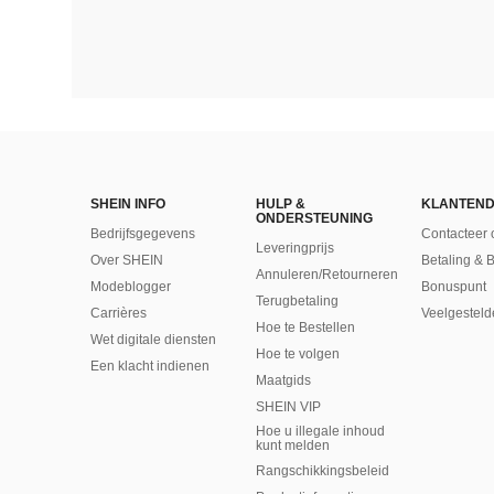
SHEIN INFO
HULP &
KLANTEND
ONDERSTEUNING
Bedrijfsgegevens
Contacteer 
Leveringprijs
Over SHEIN
Betaling & 
Annuleren/Retourneren
Modeblogger
Bonuspunt
Terugbetaling
Carrières
Veelgesteld
Hoe te Bestellen
Wet digitale diensten
Hoe te volgen
Een klacht indienen
Maatgids
SHEIN VIP
Hoe u illegale inhoud
kunt melden
Rangschikkingsbeleid