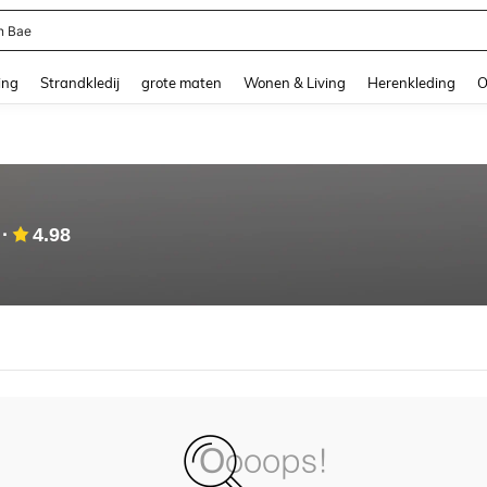
n Bae
and down arrow keys to navigate search Recente zoekopdracht and Zoeken en Vi
ing
Strandkledij
grote maten
Wonen & Living
Herenkleding
O
4.98