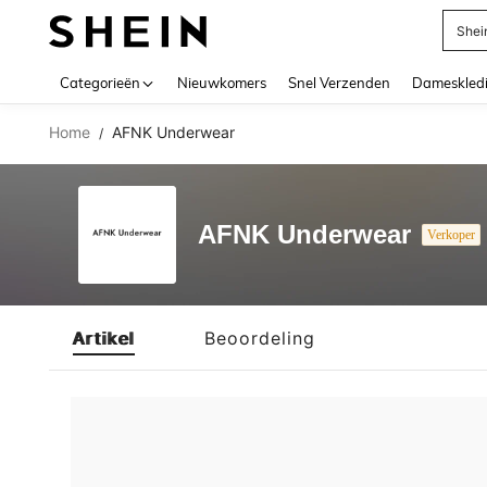
Shei
Use up 
Categorieën
Nieuwkomers
Snel Verzenden
Dameskled
Home
AFNK Underwear
/
AFNK Underwear
Verkoper
Artikel
Beoordeling