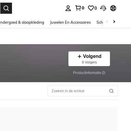
0
0
nden. Press Enter to select.
ndergoed & slaapkleding
Juwelen En Accessoires
Schoonheid & gezo
Volgend
6 Volgers
Productinformatie