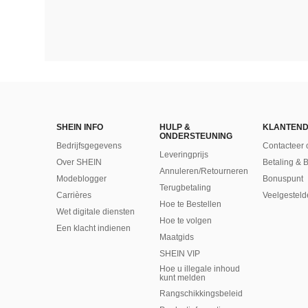
SHEIN INFO
HULP &
KLANTEND
ONDERSTEUNING
Bedrijfsgegevens
Contacteer 
Leveringprijs
Over SHEIN
Betaling & 
Annuleren/Retourneren
Modeblogger
Bonuspunt
Terugbetaling
Carrières
Veelgesteld
Hoe te Bestellen
Wet digitale diensten
Hoe te volgen
Een klacht indienen
Maatgids
SHEIN VIP
Hoe u illegale inhoud
kunt melden
Rangschikkingsbeleid