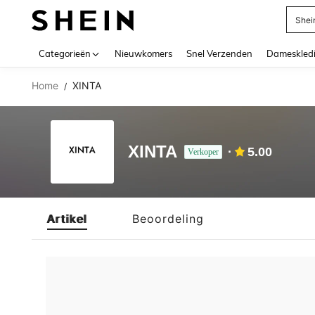
Shei
Use up 
Categorieën
Nieuwkomers
Snel Verzenden
Dameskled
Home
XINTA
/
XINTA
5.00
Verkoper
Artikel
Beoordeling