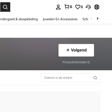
0
0
nden. Press Enter to select.
ndergoed & slaapkleding
Juwelen En Accessoires
Schoonheid & gezo
Volgend
Productinformatie