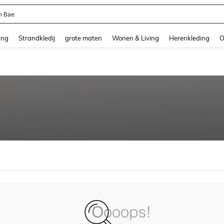
n Bae
and down arrow keys to navigate search Recente zoekopdracht and Zoeken en Vi
ing
Strandkledij
grote maten
Wonen & Living
Herenkleding
O