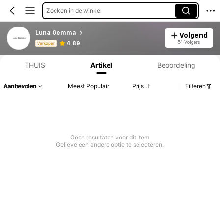
Zoeken in de winkel
Luna Gemma
Volgend
Productinformatie: Prijsopenbaring, Verkoop- en Voorraadgegevens.
54 Volgers
4.89
Verkoper
THUIS
Artikel
Beoordeling
Aanbevolen
Meest Populair
Prijs
Filteren
Geen resultaten voor dit item
Gelieve een andere optie te selecteren.