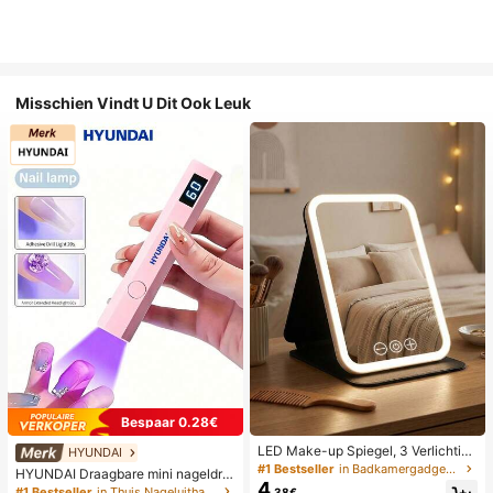
Misschien Vindt U Dit Ook Leuk
Bespaar 0.28€
LED Make-up Spiegel, 3 Verlichting
HYUNDAI
smodi, Verstelbare Helderheid, Draa
#1 Bestseller
in Badkamergadgets die favoriet zijn bij klanten B
HYUNDAI Draagbare mini nageldro
gbaar Vouwbaar Ontwerp, Geschikt
4
ger, oplaadbare handlamp UV/LED
#1 Bestseller
in Thuis Nageluithardingslampen en drogers
.38€