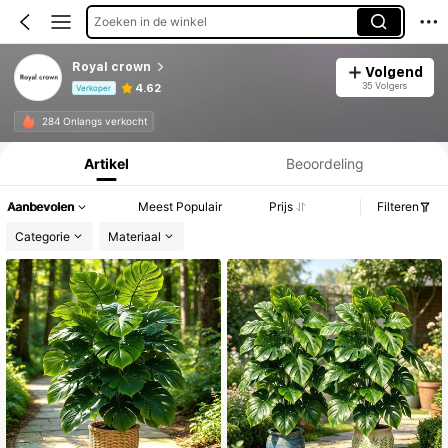
Zoeken in de winkel
Royal crown
Volgend
35 Volgers
4.62
Verkoper
Productinformatie: Prijsopenbaring, Verkoop- en Voorraadgegevens.
284 Onlangs verkocht
Artikel
Beoordeling
Aanbevolen
Meest Populair
Prijs
Filteren
Categorie
Materiaal