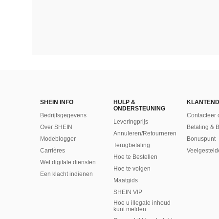
SHEIN INFO
HULP &
KLANTEND
ONDERSTEUNING
Bedrijfsgegevens
Contacteer 
Leveringprijs
Over SHEIN
Betaling & 
Annuleren/Retourneren
Modeblogger
Bonuspunt
Terugbetaling
Carrières
Veelgesteld
Hoe te Bestellen
Wet digitale diensten
Hoe te volgen
Een klacht indienen
Maatgids
SHEIN VIP
Hoe u illegale inhoud
kunt melden