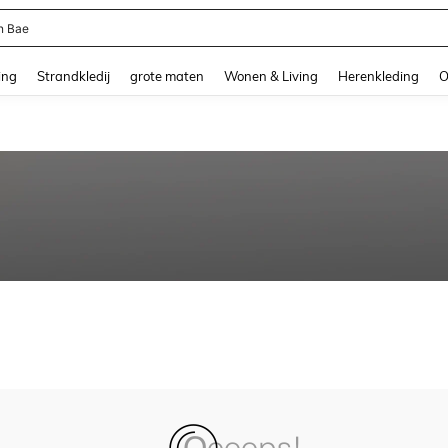
n Bae
and down arrow keys to navigate search Recente zoekopdracht and Zoeken en Vi
ing
Strandkledij
grote maten
Wonen & Living
Herenkleding
O