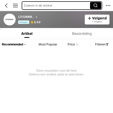
Zoeken in de winkel
LIYUNNN..
Volgend
Productinformatie: Prijsopenbaring, Verkoop- en Voorraadgegevens.
1 Volgers
5.00
Verkoper
Artikel
Beoordeling
Recommended
Most Popular
Price
Filteren
Geen resultaten voor dit item
Gelieve een andere optie te selecteren.