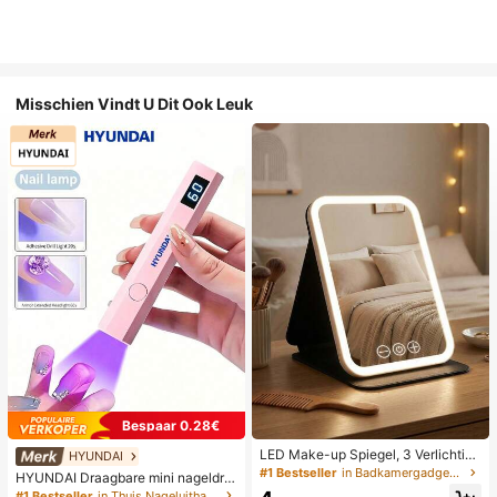
Misschien Vindt U Dit Ook Leuk
Bespaar 0.28€
LED Make-up Spiegel, 3 Verlichting
HYUNDAI
smodi, Verstelbare Helderheid, Draa
#1 Bestseller
in Badkamergadgets die favoriet zijn bij klanten B
HYUNDAI Draagbare mini nageldro
gbaar Vouwbaar Ontwerp, Geschikt
ger, oplaadbare handlamp UV/LED
#1 Bestseller
in Thuis Nageluithardingslampen en drogers