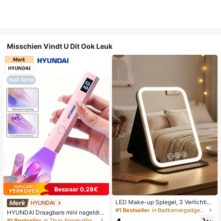
Misschien Vindt U Dit Ook Leuk
Bespaar 0.28€
LED Make-up Spiegel, 3 Verlichting
HYUNDAI
smodi, Verstelbare Helderheid, Draa
#1 Bestseller
in Badkamergadgets die favoriet zijn bij klanten B
HYUNDAI Draagbare mini nageldro
gbaar Vouwbaar Ontwerp, Geschikt
ger, oplaadbare handlamp UV/LED
#1 Bestseller
in Thuis Nageluithardingslampen en drogers