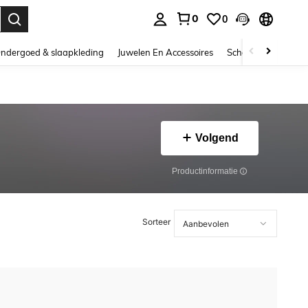
0
0
nden. Press Enter to select.
ndergoed & slaapkleding
Juwelen En Accessoires
Schoonheid & gezo
Volgend
Productinformatie
Sorteer