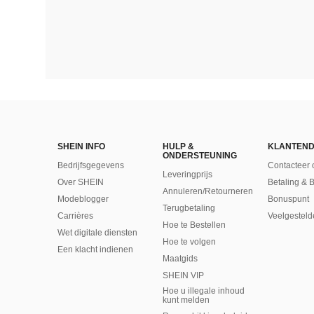
SHEIN INFO
HULP &
KLANTEND
ONDERSTEUNING
Bedrijfsgegevens
Contacteer 
Leveringprijs
Over SHEIN
Betaling & 
Annuleren/Retourneren
Modeblogger
Bonuspunt
Terugbetaling
Carrières
Veelgesteld
Hoe te Bestellen
Wet digitale diensten
Hoe te volgen
Een klacht indienen
Maatgids
SHEIN VIP
Hoe u illegale inhoud
kunt melden