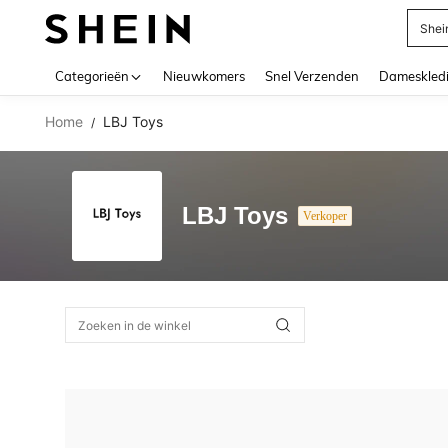
Shei
Use up 
Categorieën
Nieuwkomers
Snel Verzenden
Dameskled
Home
LBJ Toys
/
LBJ Toys
Verkoper