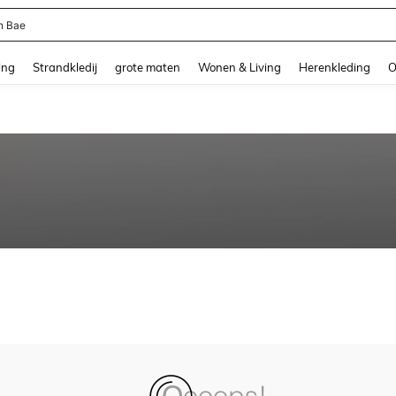
n Bae
and down arrow keys to navigate search Recente zoekopdracht and Zoeken en Vi
ing
Strandkledij
grote maten
Wonen & Living
Herenkleding
O