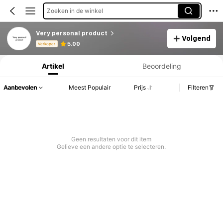
Zoeken in de winkel
Very personal product
Volgend
Productinformatie: Prijsopenbaring, Verkoop- en Voorraadgegevens.
5.00
Verkoper
Artikel
Beoordeling
Aanbevolen
Meest Populair
Prijs
Filteren
Geen resultaten voor dit item
Gelieve een andere optie te selecteren.