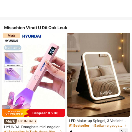
Misschien Vindt U Dit Ook Leuk
Bespaar 0.28€
LED Make-up Spiegel, 3 Verlichting
HYUNDAI
smodi, Verstelbare Helderheid, Draa
#1 Bestseller
in Badkamergadgets die favoriet zijn bij klanten B
HYUNDAI Draagbare mini nageldro
gbaar Vouwbaar Ontwerp, Geschikt
ger, oplaadbare handlamp UV/LED
#1 Bestseller
in Thuis Nageluithardingslampen en drogers